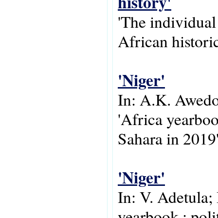
history'
'The individual
African historic
'Niger'
In: A.K. Awedo
'Africa yearboo
Sahara in 2019'
'Niger'
In: V. Adetula;
yearbook : poli