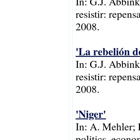
In: G.J. Abbink
resistir: repen
2008.
'La rebelión d
In: G.J. Abbink
resistir: repen
2008.
'Niger'
In: A. Mehler; 
politics, econo