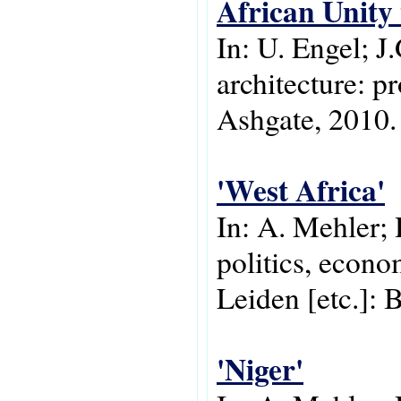
African Unity 
In: U. Engel; J
architecture: p
Ashgate, 2010.
'West Africa'
In: A. Mehler; 
politics, econo
Leiden [etc.]: B
'Niger'