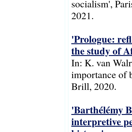
socialism', Par
2021.
'Prologue: ref
the study of Af
In: K. van Walr
importance of b
Brill, 2020.
'Barthélémy B
interpretive p