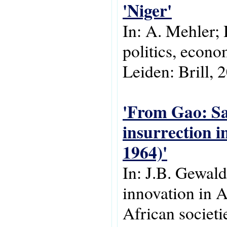
'Niger'
In: A. Mehler; 
politics, econo
Leiden: Brill, 
'From Gao: Sa
insurrection i
1964)'
In: J.B. Gewald
innovation in A
African societie