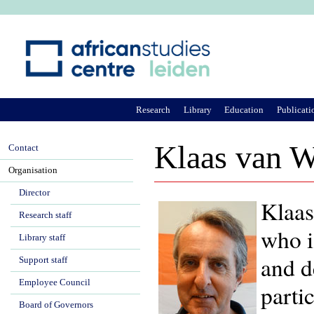
Ju
Research
Library
Education
Publicati
Klaas van W
Contact
Organisation
Director
Klaas
Research staff
who i
Library staff
and d
Support staff
Employee Council
parti
Board of Governors