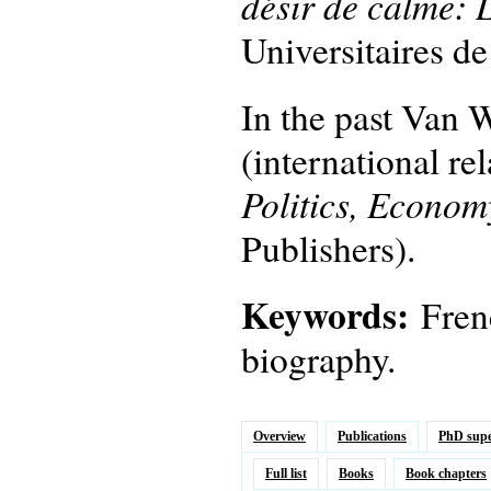
désir de calme: 
Universitaires d
In the past Van W
(international re
Politics, Econom
Publishers).
Keywords:
Fren
biography.
Overview
Publications
PhD supe
Full list
Books
Book chapters