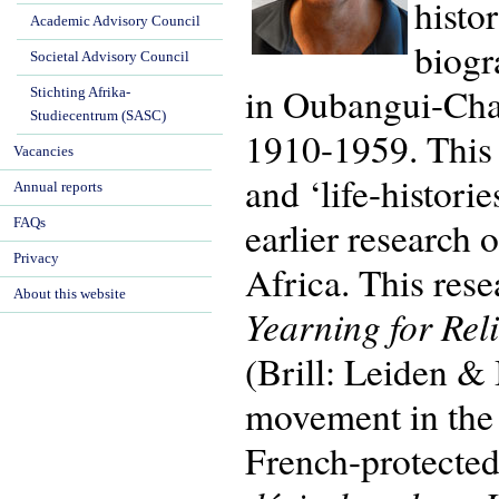
histo
Academic Advisory Council
biogr
Societal Advisory Council
in Oubangui-Char
Stichting Afrika-
Studiecentrum (SASC)
1910-1959. This 
Vacancies
and ‘life-histori
Annual reports
earlier research 
FAQs
Privacy
Africa. This res
About this website
Yearning for Rel
(Brill: Leiden &
movement in the d
French-protected