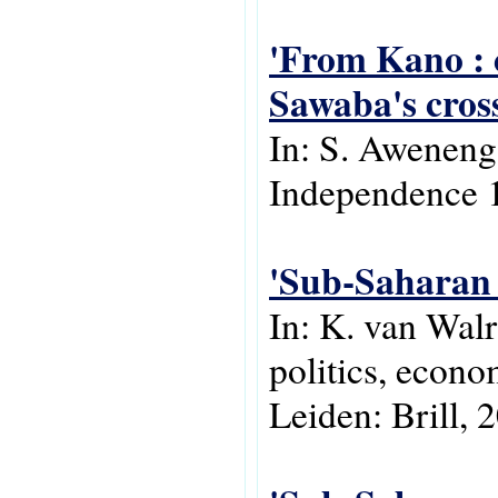
'From Kano : c
Sawaba's cros
In: S. Aweneng
Independence 1
'Sub-Saharan 
In: K. van Wal
politics, econo
Leiden: Brill, 