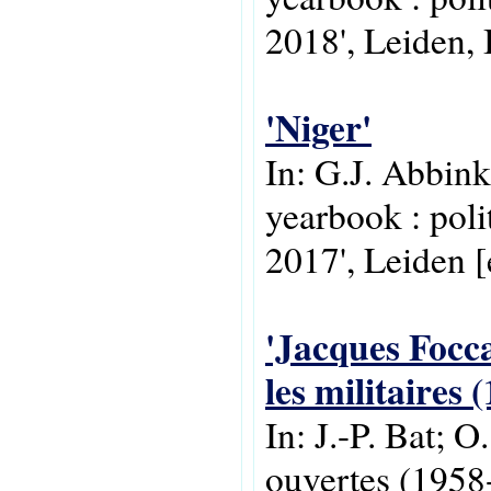
2018', Leiden, 
'Niger'
In: G.J. Abbink
yearbook : poli
2017', Leiden [e
'Jacques Focca
les militaires 
In: J.-P. Bat; 
ouvertes (1958-