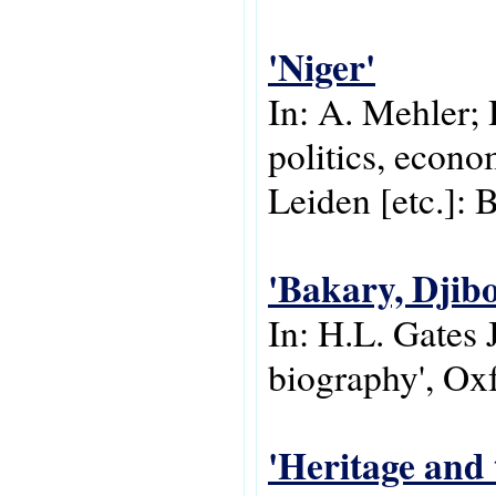
'Niger'
In: A. Mehler; 
politics, econo
Leiden [etc.]: B
'Bakary, Djibo
In: H.L. Gates 
biography', Oxf
'Heritage and 