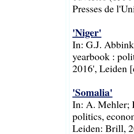
Presses de l'U
'Niger'
In: G.J. Abbink
yearbook : poli
2016', Leiden [e
'Somalia'
In: A. Mehler; 
politics, econo
Leiden: Brill, 