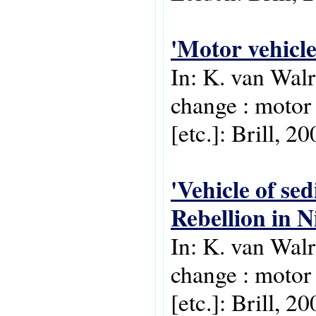
'Motor vehicle
In: K. van Walr
change : motor 
[etc.]: Brill, 20
'Vehicle of se
Rebellion in N
In: K. van Walr
change : motor 
[etc.]: Brill, 20