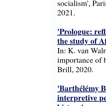
socialism', Par
2021.
'Prologue: ref
the study of Af
In: K. van Walr
importance of b
Brill, 2020.
'Barthélémy B
interpretive p