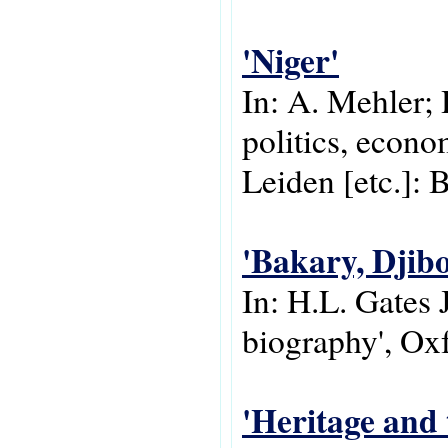
'Niger'
In: A. Mehler; 
politics, econo
Leiden [etc.]: B
'Bakary, Djibo
In: H.L. Gates 
biography', Oxf
'Heritage and 