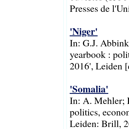
Presses de l'U
'Niger'
In: G.J. Abbink
yearbook : poli
2016', Leiden [e
'Somalia'
In: A. Mehler; 
politics, econo
Leiden: Brill, 