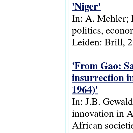
'Niger'
In: A. Mehler; 
politics, econo
Leiden: Brill, 
'From Gao: Sa
insurrection i
1964)'
In: J.B. Gewald
innovation in A
African societie