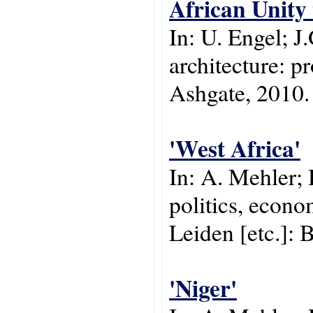
African Unity 
In: U. Engel; J
architecture: p
Ashgate, 2010.
'West Africa'
In: A. Mehler; 
politics, econo
Leiden [etc.]: B
'Niger'