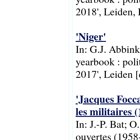
2018', Leiden, 
'Niger'
In: G.J. Abbink
yearbook : poli
2017', Leiden [e
'Jacques Focca
les militaires 
In: J.-P. Bat; 
ouvertes (1958-