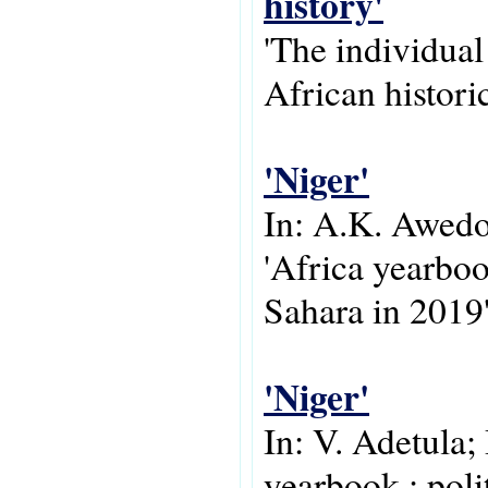
history'
'The individual
African historic
'Niger'
In: A.K. Awedo
'Africa yearboo
Sahara in 2019'
'Niger'
In: V. Adetula;
yearbook : poli