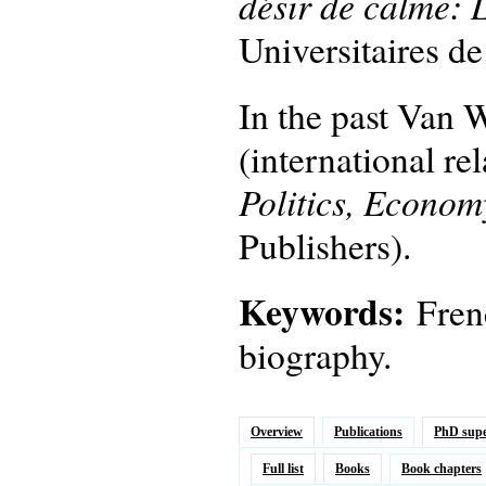
désir de calme: 
Universitaires d
In the past Van W
(international re
Politics, Econom
Publishers).
Keywords:
Fren
biography.
Overview
Publications
PhD supe
Full list
Books
Book chapters