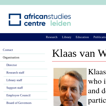
Ju
Research
Library
Education
Publicati
Klaas van W
Contact
Organisation
Director
Klaas
Research staff
who i
Library staff
and d
Support staff
Employee Council
parti
Board of Governors