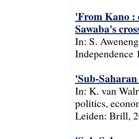
'From Kano : c
Sawaba's cros
In: S. Aweneng
Independence 1
'Sub-Saharan 
In: K. van Wal
politics, econo
Leiden: Brill, 