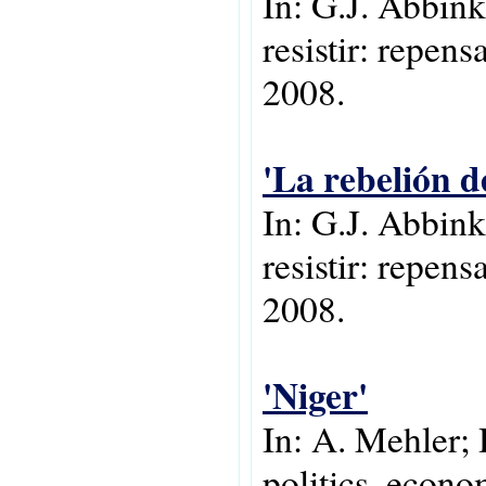
In: G.J. Abbink
resistir: repen
2008.
'La rebelión d
In: G.J. Abbink
resistir: repen
2008.
'Niger'
In: A. Mehler; 
politics, econo