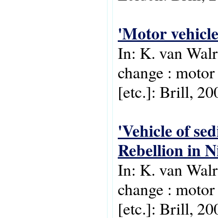
'Motor vehicle
In: K. van Walr
change : motor 
[etc.]: Brill, 20
'Vehicle of se
Rebellion in N
In: K. van Walr
change : motor 
[etc.]: Brill, 20