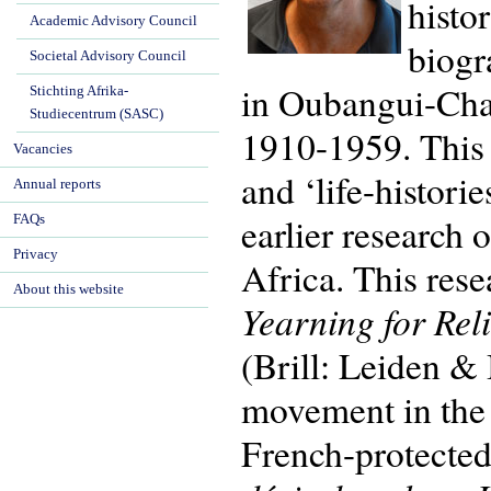
histo
Academic Advisory Council
biogr
Societal Advisory Council
in Oubangui-Char
Stichting Afrika-
Studiecentrum (SASC)
1910-1959. This 
Vacancies
and ‘life-histori
Annual reports
earlier research 
FAQs
Privacy
Africa. This res
About this website
Yearning for Rel
(Brill: Leiden &
movement in the d
French-protected