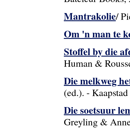
Mantrakolie
/ P
Om 'n man te k
Stoffel by die a
Human & Rousse
Die melkweg het 
(ed.). - Kaapsta
Die soetsuur le
Greyling & Anner