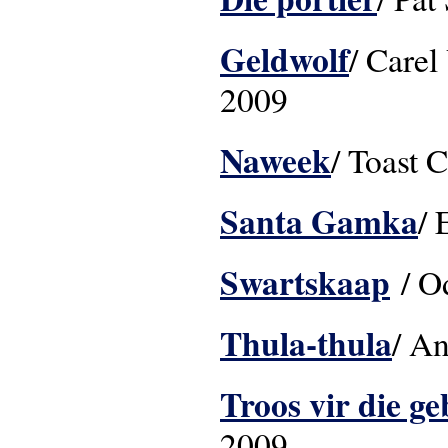
Geldwolf
/ Carel
2009
Naweek
/ Toast 
Santa Gamka
/ 
Swartskaap
/ O
Thula-thula
/ An
Troos vir die g
2009