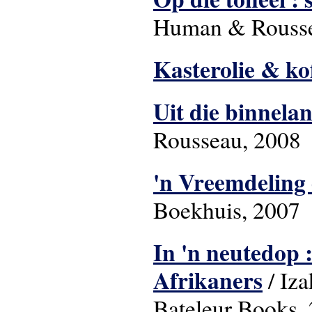
Human & Rousse
Kasterolie & kof
Uit die binnela
Rousseau, 2008
'n Vreemdeling
Boekhuis, 2007
In 'n neutedop 
Afrikaners
/ Iza
Bateleur Books,