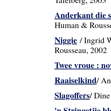
Anderkant die st
Human & Rousse
Niggie
/ Ingrid 
Rousseau, 2002
Twee vroue : no
Raaiselkind
/ An
Slagoffers
/ Dine
'n Stringetjie b