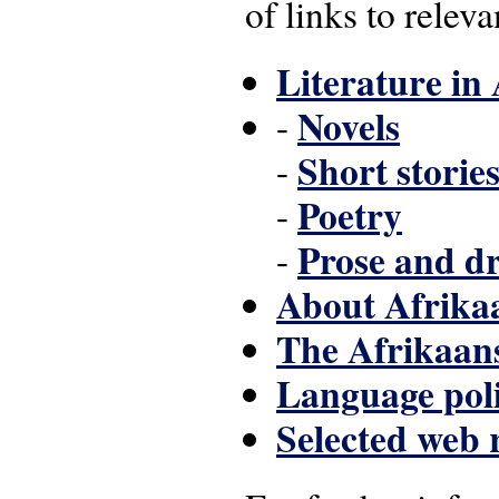
of links to releva
Literature in
Novels
-
Short storie
-
Poetry
-
Prose and d
-
About Afrikaa
The Afrikaans
Language poli
Selected web 