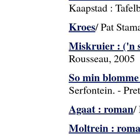
Kaapstad : Tafel
Kroes
/ Pat Stam
Miskruier : ('n 
Rousseau, 2005
So min blomme :
Serfontein. - Pr
Agaat : roman
/
Moltrein : rom