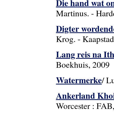
Die hand wat ons
Martinus. - Harde
Digter wordende
Krog. - Kaapstad
Lang reis na It
Boekhuis, 2009
Watermerke
/ L
Ankerland Khois
Worcester :