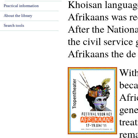
Khoisan language
Practical information
Afrikaans was re
About the library
After the Nation
Search tools
the civil servic
Afrikaans the de
With
beca
Afri
gene
trea
rema