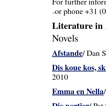
For further infor
or phone +31 (
(link sends e-mail)
Literature in
Novels
Afstande
/ Dan S
Dis koue kos, sk
2010
Emma en Nella
Die portier
/ Pat