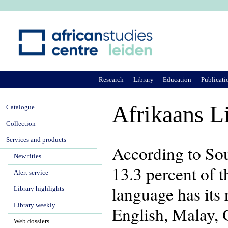
Ju
Research
Library
Education
Publicati
Afrikaans L
Catalogue
Collection
Services and products
According to Sou
New titles
13.3 percent of 
Alert service
language has its 
Library highlights
Library weekly
English, Malay,
Web dossiers