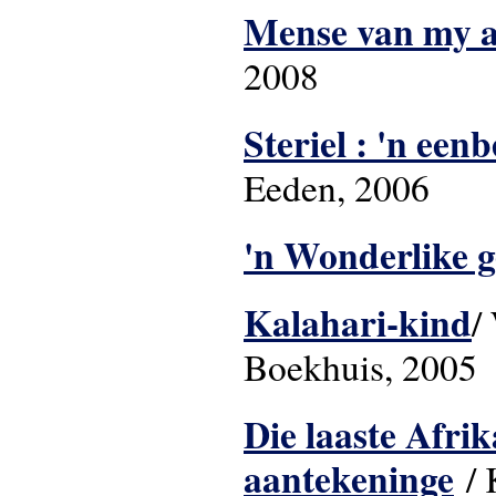
Mense van my 
2008
Steriel : 'n een
Eeden, 2
'n Wonderlike 
Kalahari-kind
/
Boekhuis, 2005
Die laaste Afri
aantekeninge
/ 