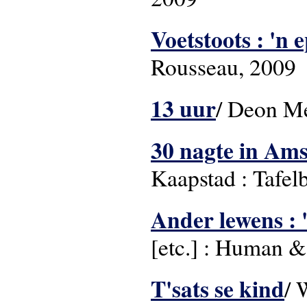
Voetstoots : 'n 
Rousseau, 2009
13 uur
/ Deon Me
30 nagte in Am
Kaapstad : Tafel
Ander lewens : 
[etc.] : Human 
T'sats se kind
/ 