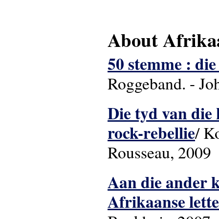
About Afrikaa
50 stemme : die
Roggeband. - Joh
Die tyd van die 
rock-rebellie
/ K
Rousseau, 2009
Aan die ander k
Afrikaanse lett