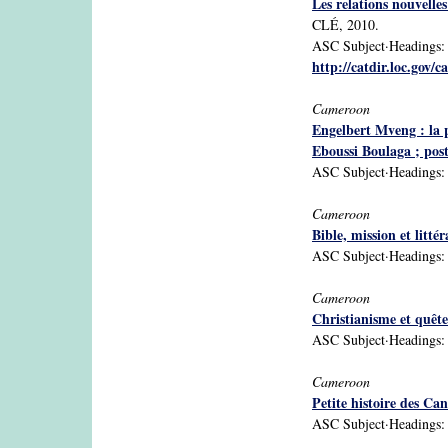
Les relations nouvelle
CLÉ, 2010.
ASC Subject·Headings: C
http://catdir.loc.gov/
Cameroon
Engelbert Mveng : la p
Eboussi Boulaga ; pos
ASC Subject·Headings: C
Cameroon
Bible, mission et littér
ASC Subject·Headings: C
Cameroon
Christianisme et quête
ASC Subject·Headings: C
Cameroon
Petite histoire des Ca
ASC Subject·Headings: C