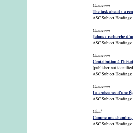
Cameroon
The task ahead : a ce
ASC Subject·Headings: C
Cameroon
Jalons : recherche d'un
ASC Subject·Headings: 
Cameroon
Contribution à l'hist
[publisher not identifie
ASC Subject·Headings: C
Cameroon
La croissance d'une Égl
ASC Subject·Headings: C
Chad
Comme une chambre, le
ASC Subject·Headings: