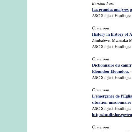
Burkina Faso
Les grandes analyses p
ASC Subject·Headings: Bu
Cameroon
History in history of 
Zimbabwe: Mwanaka Med
ASC Subject·Headings: 
Cameroon
Dictionnaire du camfra
Eloundou Eloundou.
-
ASC Subject·Headings: 
Cameroon
L'émergence de l'Égli
situation missionnaire
ASC Subject·Headings: C
http://catdir.loc.gov/
Cameroon