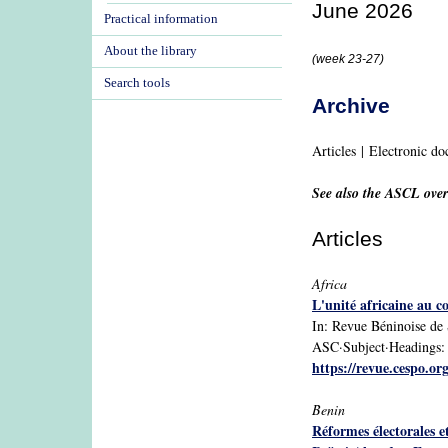
June 2026
Practical information
About the library
(week 23-27)
Search tools
Archive
Articles | Electronic d
See also the ASCL ove
Articles
Africa
L'unité africaine au c
In: Revue Béninoise de S
ASC·Subject·Headings: Af
https://revue.cespo.or
Benin
Réformes électorales e