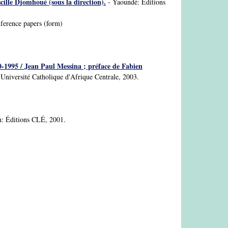
ille Djomhoué (sous la direction).
- Yaoundé: Éditions
nference papers (form)
0-1995 / Jean Paul Messina ; préface de Fabien
niversité Catholique d'Afrique Centrale, 2003.
: Éditions CLÉ, 2001.