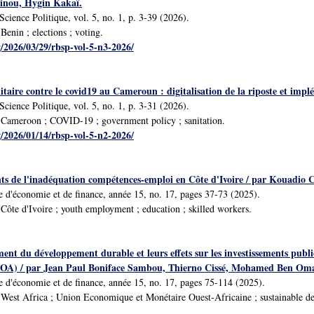
inou, Hygin Kakaï.
cience Politique, vol. 5, no. 1, p. 3-39 (2026).
enin ; elections ; voting.
g/2026/03/29/rbsp-vol-5-n3-2026/
nitaire contre le covid19 au Cameroun : digitalisation de la riposte et im
cience Politique, vol. 5, no. 1, p. 3-31 (2026).
Cameroon ; COVID-19 ; government policy ; sanitation.
g/2026/01/14/rbsp-vol-5-n2-2026/
ts de l'inadéquation compétences-emploi en Côte d'Ivoire / par Kouadi
 d'économie et de finance, année 15, no. 17, pages 37-73 (2025).
ôte d'Ivoire ; youth employment ; education ; skilled workers.
ent du développement durable et leurs effets sur les investissements pub
OA) / par Jean Paul Boniface Sambou, Thierno Cissé, Mohamed Ben Oma
 d'économie et de finance, année 15, no. 17, pages 75-114 (2025).
est Africa ; Union Economique et Monétaire Ouest-Africaine ; sustainable dev