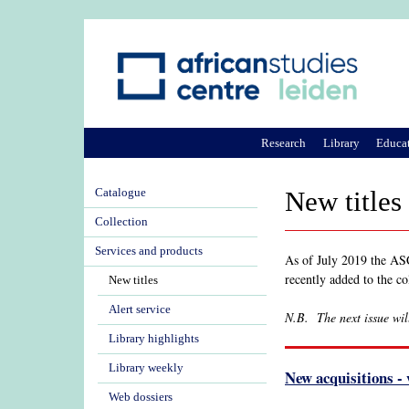
Research
Library
Educa
Catalogue
New titles
Collection
Services and products
As of July 2019 the ASCL
recently added to the co
New titles
Alert service
N.B. The next issue wil
Library highlights
Library weekly
New acquisitions -
Web dossiers