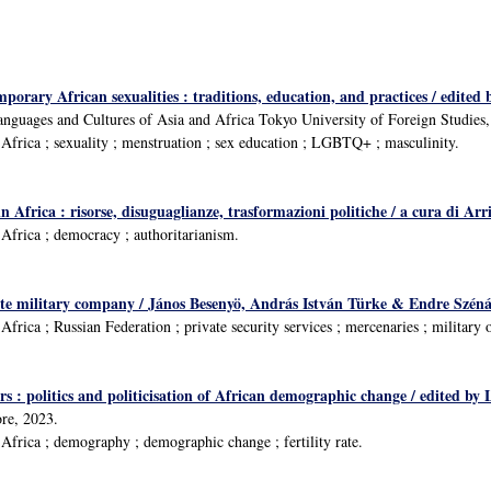
porary African sexualities : traditions, education, and practices / edite
Languages and Cultures of Asia and Africa Tokyo University of Foreign Studies
frica ; sexuality ; menstruation ; sex education ; LGBTQ+ ; masculinity.
n Africa : risorse, disuguaglianze, trasformazioni politiche / a cura di Arri
frica ; democracy ; authoritarianism.
 military company / János Besenyö, András István Türke & Endre Széná
rica ; Russian Federation ; private security services ; mercenaries ; military o
s : politics and politicisation of African demographic change / edited by
re, 2023.
frica ; demography ; demographic change ; fertility rate.