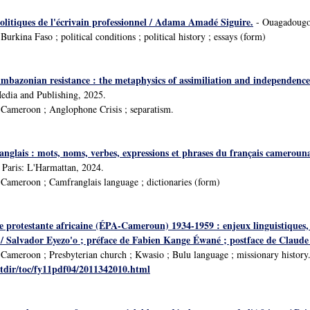
olitiques de l'écrivain professionnel / Adama Amadé Siguire.
- Ouagadougou
rkina Faso ; political conditions ; political history ; essays (form)
Ambazonian resistance : the metaphysics of assimiliation and independenc
ia and Publishing, 2025.
Cameroon ; Anglophone Crisis ; separatism.
nglais : mots, noms, verbes, expressions et phrases du français cameroun
 Paris: L'Harmattan, 2024.
Cameroon ; Camfranglais language ; dictionaries (form)
se protestante africaine (ÉPA-Cameroun) 1934-1959 : enjeux linguistiques, i
 / Salvador Eyezo'o ; préface de Fabien Kange Éwané ; postface de Cla
ameroon ; Presbyterian church ; Kwasio ; Bulu language ; missionary history
catdir/toc/fy11pdf04/2011342010.html