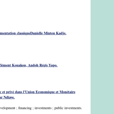
plémentation classiqueDanielle Minteu Kadje.
o Clément Kouakou, Andoh Régis Yapo.
lic et privé dans l'Union Economique et Monétaire
r Ndiaye.
elopment ; financing ; investments ; public investments.