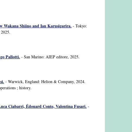
d by Wakana Shiino and Ian Karusigarira.
- Tokyo:
, 2025.
go Pallotti.
- San Marino: AIEP editore, 2025.
si.
- Warwick, England: Helion & Company, 2024.
perations ; history.
 Luca Ciabarri, Édouard Conte, Valentina Fusari.
-