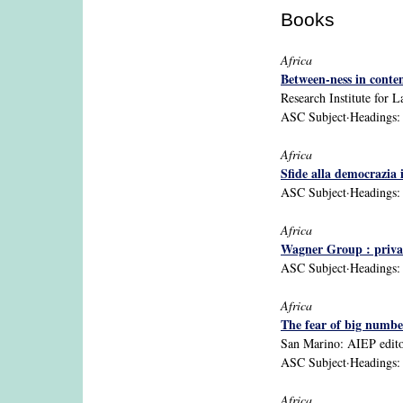
Books
Africa
Between-ness in contem
Research Institute for 
ASC Subject·Headings: A
Africa
Sfide alla democrazia i
ASC Subject·Headings: A
Africa
Wagner Group : private
ASC Subject·Headings: Af
Africa
The fear of big number
San Marino: AIEP edito
ASC Subject·Headings: A
Africa