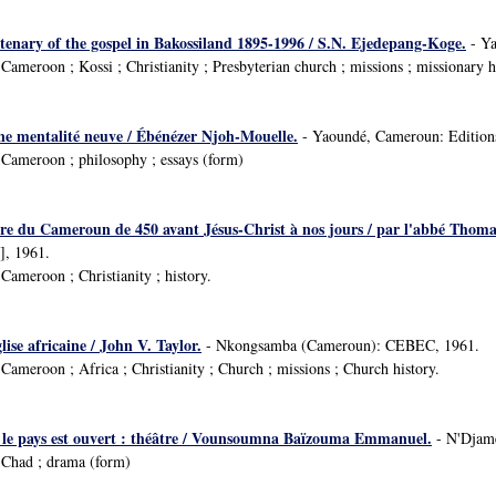
ntenary of the gospel in Bakossiland 1895-1996 / S.N. Ejedepang-Koge.
- Ya
ameroon ; Kossi ; Christianity ; Presbyterian church ; missions ; missionary h
e mentalité neuve / Ébénézer Njoh-Mouelle.
- Yaoundé, Cameroun: Editions
Cameroon ; philosophy ; essays (form)
oire du Cameroun de 450 avant Jésus-Christ à nos jours / par l'abbé Thom
d], 1961.
ameroon ; Christianity ; history.
ise africaine / John V. Taylor.
- Nkongsamba (Cameroun): CEBEC, 1961.
ameroon ; Africa ; Christianity ; Church ; missions ; Church history.
 pays est ouvert : théâtre / Vounsoumna Baïzouma Emmanuel.
- N'Djame
 Chad ; drama (form)