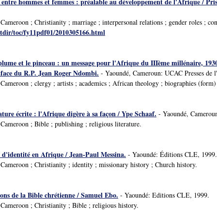
s entre hommes et femmes : préalable au développement de l'Afrique / Prisc
ameroon ; Christianity ; marriage ; interpersonal relations ; gender roles ; co
catdir/toc/fy11pdf01/2010305166.html
lume et le pinceau : un message pour l'Afrique du IIIème millénaire, 193
tface du R.P. Jean Roger Ndombi.
- Yaoundé, Cameroun: UCAC Presses de l'U
ameroon ; clergy ; artists ; academics ; African theology ; biographies (form)
ature écrite : l'Afrique digère à sa façon / Ype Schaaf.
- Yaoundé, Cameroun
ameroon ; Bible ; publishing ; religious literature.
 d'identité en Afrique / Jean-Paul Messina.
- Yaoundé: Éditions CLE, 1999.
ameroon ; Christianity ; identity ; missionary history ; Church history.
nons de la Bible chrétienne / Samuel Ebo.
- Yaoundé: Editions CLE, 1999.
ameroon ; Christianity ; Bible ; religious history.