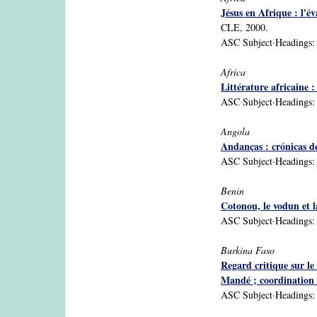
Jésus en Afrique : l'é
CLE, 2000.
ASC Subject·Headings: Af
Africa
Littérature africaine 
ASC Subject·Headings: Af
Angola
Andanças : crónicas d
ASC Subject·Headings: An
Benin
Cotonou, le vodun et la
ASC Subject·Headings: B
Burkina Faso
Regard critique sur l
Mandé ; coordination é
ASC Subject·Headings: Bu