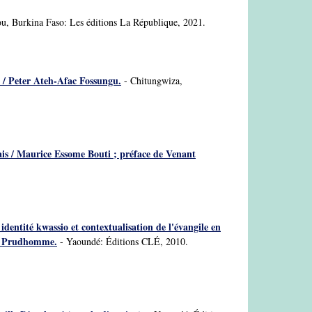
, Burkina Faso: Les éditions La République, 2021.
e / Peter Ateh-Afac Fossungu.
- Chitungwiza,
ais / Maurice Essome Bouti ; préface de Venant
dentité kwassio et contextualisation de l'évangile en
ude Prudhomme.
- Yaoundé: Éditions CLÉ, 2010.
.