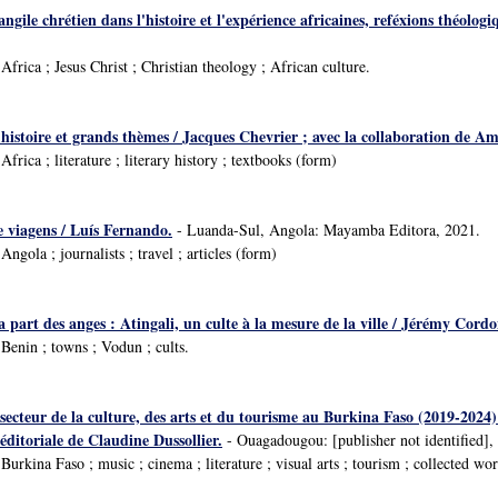
vangile chrétien dans l'histoire et l'expérience africaines, reféxions théol
rica ; Jesus Christ ; Christian theology ; African culture.
: histoire et grands thèmes / Jacques Chevrier ; avec la collaboration de A
rica ; literature ; literary history ; textbooks (form)
e viagens / Luís Fernando.
- Luanda-Sul, Angola: Mayamba Editora, 2021.
gola ; journalists ; travel ; articles (form)
 part des anges : Atingali, un culte à la mesure de la ville / Jérémy Cordo
enin ; towns ; Vodun ; cults.
e secteur de la culture, des arts et du tourisme au Burkina Faso (2019-20
ditoriale de Claudine Dussollier.
- Ouagadougou: [publisher not identified],
rkina Faso ; music ; cinema ; literature ; visual arts ; tourism ; collected wo