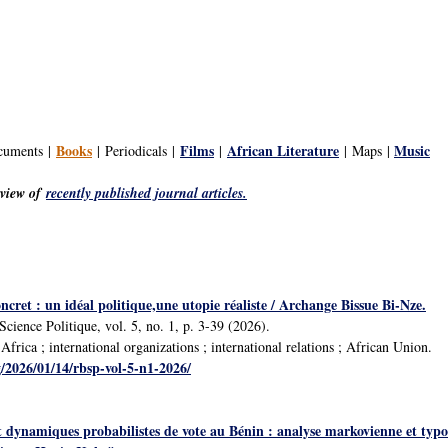
Books
Films
African Literature
Music
ocuments |
| Periodicals |
|
| Maps |
rview of
recently published journal articles.
oncret : un idéal politique,une utopie réaliste / Archange Bissue Bi-Nze.
cience Politique, vol. 5, no. 1, p. 3-39 (2026).
rica ; international organizations ; international relations ; African Union.
g/2026/01/14/rbsp-vol-5-n1-2026/
t dynamiques probabilistes de vote au Bénin : analyse markovienne et typol