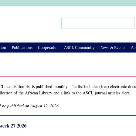
Jump to Navigation
Search
Search form
tion
Publications
Cooperation
ASCL Community
News & Events
Ab
 acquisition list is published monthly. The list includes (free) electronic doc
llection of the African Library and a link to the ASCL journal articles alert.
l be published on August 12, 2026.
 week 27 2026