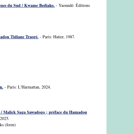
ogiques du Sud / Kwame Bediako.
- Yaoundé: Éditions
madou Tidiane Traoré.
- Paris: Hatier, 1987.
n.
- Paris: L'Harmattan, 2024.
24) / Malick Saga Sawadogo ; préface du Hamadou
 2025.
rks (form)