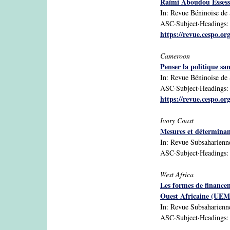
Raïmi Aboudou Essess
In: Revue Béninoise de S
ASC·Subject·Headings: B
https://revue.cespo.or
Cameroon
Penser la politique sa
In: Revue Béninoise de S
ASC·Subject·Headings: 
https://revue.cespo.or
Ivory Coast
Mesures et déterminan
In: Revue Subsaharienne
ASC·Subject·Headings: C
West Africa
Les formes de financem
Ouest Africaine (UEM
In: Revue Subsaharienne
ASC·Subject·Headings: W