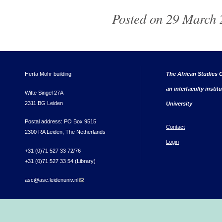
Posted on 29 March 2
Herta Mohr building
The African Studies C
an interfaculty instit
Witte Singel 27A
2311 BG Leiden
University
Postal address: PO Box 9515
Contact
2300 RA Leiden, The Netherlands
Login
+31 (0)71 527 33 72/76
+31 (0)71 527 33 54 (Library)
asc@asc.leidenuniv.nl
(link sends e-mail)