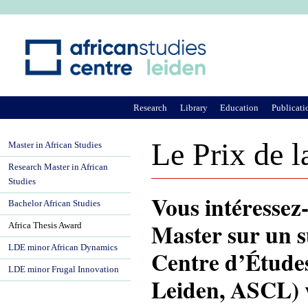
Ju
Research
Library
Education
Publicati
Le Prix de l
Master in African Studies
Research Master in African
Studies
Vous intéressez-
Bachelor African Studies
Master sur un su
Africa Thesis Award
LDE minor African Dynamics
Centre d’Études
LDE minor Frugal Innovation
Leiden, ASCL) vo