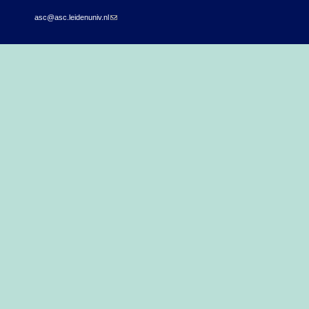
asc@asc.leidenuniv.nl
(link sends e-mail)