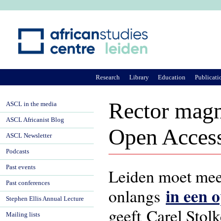
Ju
Research
Library
Education
Publicati
Rector magni
ASCL in the media
ASCL Africanist Blog
Open Access
ASCL Newsletter
Podcasts
Past events
Leiden moet mee
Past conferences
in een 
onlangs
Stephen Ellis Annual Lecture
geeft Carel Stol
Mailing lists