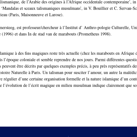
lismanique, de l’Arabie des origines à l’Afrique occidentale contemporaine’, in
t ‘Mandalas et sceaux talismaniques musulmans’, in V. Bouillier et C. Servan-Sc
au (Paris, Maisonneuve et Larose).
steeg, est professeur/chercheur à l’Institut d’ Anthro-pologie Culturelle, Univ
se (1996) et dans In de stad van de marabouts (Prometheus 1998).
 islamique à des fins magiques reste très actuelle (chez les marabouts en Afrique
s l’époque coloniale et semble reprendre de nos jours. Parmi différentes questi
s peuvent être décrits par quelques exemples précis, à peu près représentatifs des
ire Naturelle à Paris. Un talisman pour susciter l’amour, un autre la malédicti
tère régulier d’une certaine organisation formelle et la nature islamique d’un co
de l’évolution de l’écrit magique en milieu musulman indique clairement que son 