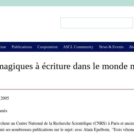
Jump to Navigation
Search
Search form
tion
Publications
Cooperation
ASCL Community
News & Events
Ab
magiques à écriture dans le monde
 2005
amès
cheur au Centre National de la Recherche Scientifique (CNRS) à Paris et anci
rmi ses nombreuses publications sur le sujet: avec Alain Epelboin, ‘Trois vêtem