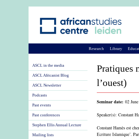
Research
Library
Educa
ASCL in the media
Pratiques 
ASCL Africanist Blog
l’ouest)
ASCL Newsletter
Podcasts
Seminar date:
02 June
Past events
Speaker(s): Constant H
Past conferences
Stephen Ellis Annual Lecture
Constant Hamès est cher
Ecriture Islamique’. Pa
Mailing lists