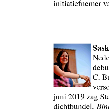
initiatiefnemer 
Sask
Nede
debu
C. B
vers
juni 2019 zag St
Bin
dichtbundel,