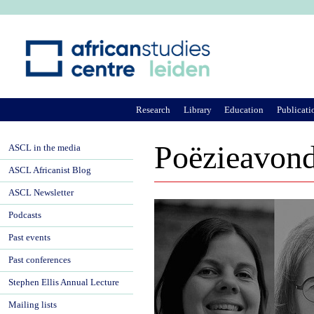
Ju
Research
Library
Education
Publicati
Poëzieavond
ASCL in the media
ASCL Africanist Blog
ASCL Newsletter
Podcasts
Past events
Past conferences
Stephen Ellis Annual Lecture
Mailing lists