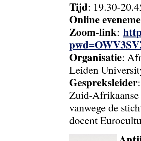
Tijd
: 19.30-20.4
Online eveneme
Zoom-link
htt
:
pwd=OWV3SVZ
Organisatie
: Af
Leiden University
Gespreksleider
Zuid-Afrikaanse 
vanwege de stich
docent Eurocultu
Antj