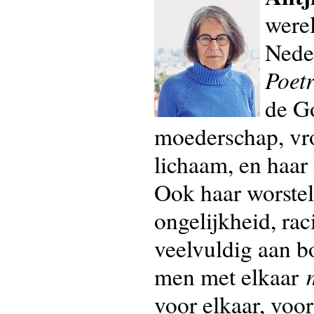
werel
Neder
Poetr
de G
moederschap, vro
lichaam, en haar 
Ook haar worstel
ongelijkheid, ra
veelvuldig aan b
men met elkaar
voor elkaar, voo