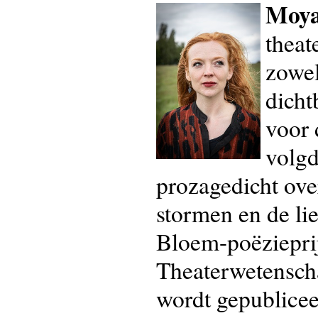
Moya
theat
zowel
dicht
voor 
volg
prozagedicht ove
stormen en de li
Bloem-poëzieprij
Theaterwetensch
wordt gepublicee