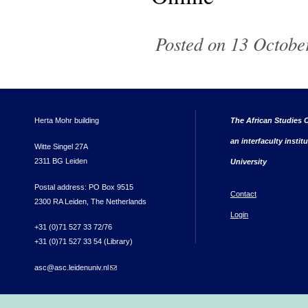
Posted on 13 October
Herta Mohr building
The African Studies C
an interfaculty instit
Witte Singel 27A
2311 BG Leiden
University
Postal address: PO Box 9515
Contact
2300 RA Leiden, The Netherlands
Login
+31 (0)71 527 33 72/76
+31 (0)71 527 33 54 (Library)
asc@asc.leidenuniv.nl
(link sends e-mail)