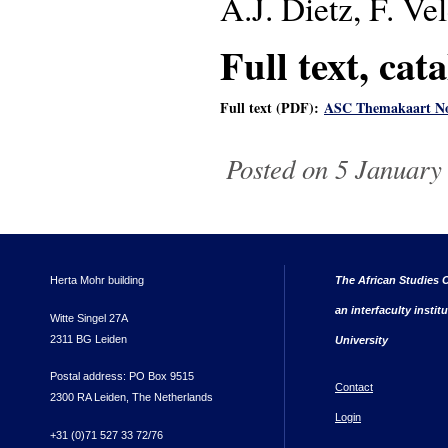
A.J. Dietz, F. V
Full text, cat
Full text (PDF):
ASC Themakaart No
Posted on 5 January 
Herta Mohr building
The African Studies C
an interfaculty instit
Witte Singel 27A
2311 BG Leiden
University
Postal address: PO Box 9515
Contact
2300 RA Leiden, The Netherlands
Login
+31 (0)71 527 33 72/76