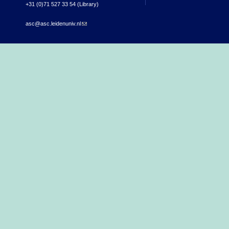
+31 (0)71 527 33 54 (Library)
asc@asc.leidenuniv.nl
(link sends e-mail)