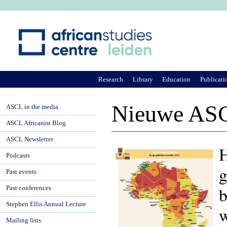
Ju
Research
Library
Education
Publicati
Nieuwe ASC 
ASCL in the media
ASCL Africanist Blog
ASCL Newsletter
H
Podcasts
g
Past events
b
Past conferences
Stephen Ellis Annual Lecture
w
Mailing lists