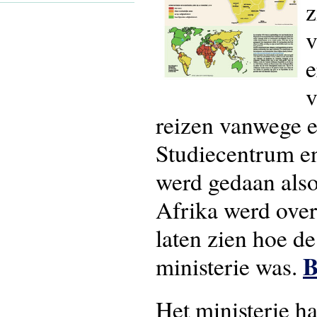
z
v
e
v
reizen vanwege e
Studiecentrum en
werd gedaan alsof
Afrika werd ove
laten zien hoe d
B
ministerie was.
Het ministerie ha