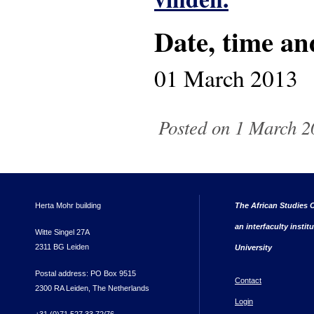
Date, time an
01 March 2013
Posted on 1 March 2
Herta Mohr building
The African Studies C
an interfaculty instit
Witte Singel 27A
2311 BG Leiden
University
Postal address: PO Box 9515
Contact
2300 RA Leiden, The Netherlands
Login