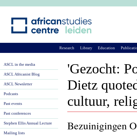
Ju
Research
Library
Education
Publicati
'Gezocht: Po
ASCL in the media
ASCL Africanist Blog
Dietz quote
ASCL Newsletter
Podcasts
cultuur, reli
Past events
Past conferences
Bezuinigingen 
Stephen Ellis Annual Lecture
Mailing lists