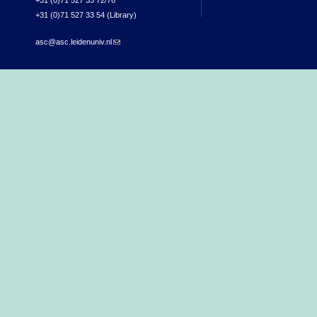
+31 (0)71 527 33 72/76
+31 (0)71 527 33 54 (Library)
asc@asc.leidenuniv.nl
(link sends e-mail)