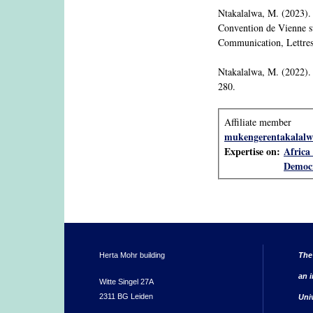
Ntakalalwa, M. (2023).
Convention de Vienne su
Communication, Lettres
Ntakalal
wa, M. (2022). 
280.
Affiliate member
mukengerentakalal
Expertise on:
Africa 
Democr
Herta Mohr building
The
an i
Witte Singel 27A
2311 BG Leiden
Uni