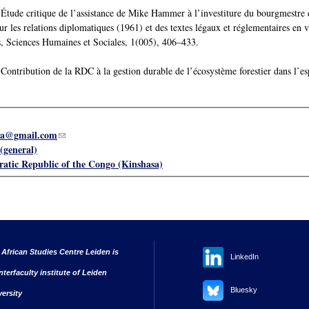
 Étude critique de l’assistance de Mike Hammer à l’investiture du bourgmestr
r les relations diplomatiques (1961) et des textes légaux et réglementaires e
, Sciences Humaines et Sociales, 1(005), 406–433.
Contribution de la RDC à la gestion durable de l’écosystème forestier dans 
wa@gmail.com
(link sends e-mail)
(general)
atic Republic of the Congo (Kinshasa)
 African Studies Centre Leiden is
LinkedIn
nterfaculty institute of Leiden
Bluesky
versity