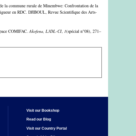
e de la commune rurale de Minembwe: Confrontation de la
n vigueur en RDC. DJIBOUL, Revue Scientifique des Arts-
l’espace COMIFAC.
Akofena, L3DL-CI
,
1
(spécial n°08), 271–
Visit our Bookshop
Read our Blog
Visit our Country Portal