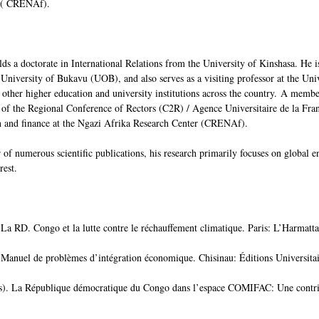
a ( CRENAf).
s a doctorate in International Relations from the University of Kinshasa. He is
al University of Bukavu (UOB), and also serves as a visiting professor at the
ther higher education and university institutions across the country. A membe
 of the Regional Conference of Rectors (C2R) / Agence Universitaire de la Fra
n and finance at the Ngazi Afrika Research Center (CRENAf).
 of numerous scientific publications, his research primarily focuses on global 
rest.
La RD. Congo et la lutte contre le réchauffement climatique. Paris: L’Harmatt
 Manuel de problèmes d’intégration économique. Chisinau: Éditions Universita
s). La République démocratique du Congo dans l’espace COMIFAC: Une contribut