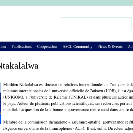
Jump to Navigation
Search
Search form
tion
Publications
Cooperation
ASCL Community
News & Events
Ab
Ntakalalwa
Matthieu Ntakalalwa est docteur en relations internationales de l’université
relations internationales de l’université officielle de Bukavu (UOB), il est é
(UNIGOM), à l’université de Kalemie (UNIKAL) et dans plusieurs autres insti
le pays. Auteur de plusieurs publications scientifiques, ses recherches porten
mondial. La question de la « bonne » gouvernance rentre aussi dans centre de
Membre de la commission thématique « assurance-qualité, gouvernance et ét
/Agence universitaire de la Francophonie (AUF), Il est, enfin, Directeur adjoi