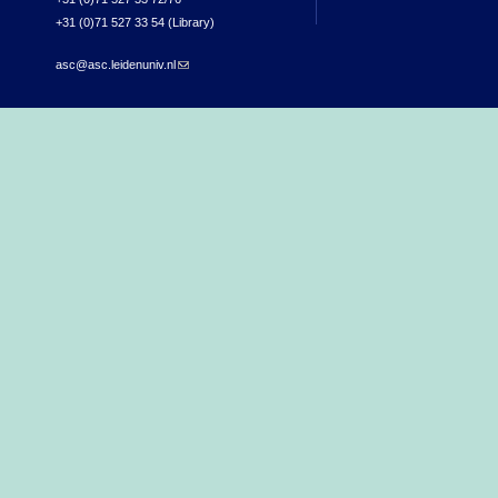
+31 (0)71 527 33 54 (Library)
asc@asc.leidenuniv.nl
(link sends e-mail)