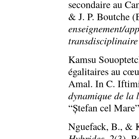
secondaire au Ca
& J. P. Boutche (
enseignement/app
transdisciplinaire
Kamsu Souoptetcha
égalitaires au cœ
Amal. In C. Iftim
dynamique de la 
“Ștefan cel Mare”
Nguefack, B., & 
Hybrides, 2
(3). R