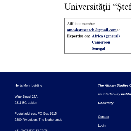
Universității “Șt
Affiliate member
amosksresearch@gmail.com
(link se
Expertise on:
Africa (general)
Cameroon
Senegal
Herta Mohr building
The African Studies C
an interfaculty instit
Witte Singel 27A
2311 BG Leiden
University
Postal address: PO Box 9515
Contact
2300 RA Leiden, The Netherlands
Login
+31 (0)71 527 33 72/76