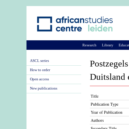
Research
Library
Educa
ASCL series
Postzegels
How to order
Duitsland 
Open access
New publications
Title
Publication Type
Year of Publication
Authors
Secondary Title