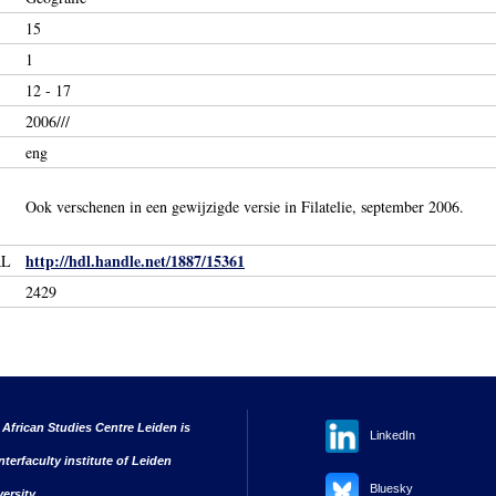
15
1
12 - 17
2006///
eng
Ook verschenen in een gewijzigde versie in Filatelie, september 2006.
http://hdl.handle.net/1887/15361
RL
2429
 African Studies Centre Leiden is
LinkedIn
nterfaculty institute of Leiden
Bluesky
versity