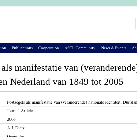
Jump to Navigation
Search
Search form
tion
Publications
Cooperation
ASCL Community
News & Events
Ab
 als manifestatie van (veranderende)
en Nederland van 1849 tot 2005
Postzegels als manifestatie van (veranderende) nationale identiteit; Duits
Journal Article
2006
A.J. Dietz
Geografie