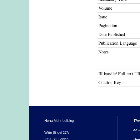
Volume
Issue
Pagination
Date Published
Publication Language
Notes
IR handle/ Full text U
Citation Key
Herta Mohr building
The
an i
Witte Singel 27A
2311 BG Leiden
Uni