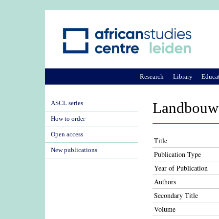
Research
Library
Educa
ASCL series
Landbouw l
How to order
Open access
Title
New publications
Publication Type
Year of Publication
Authors
Secondary Title
Volume