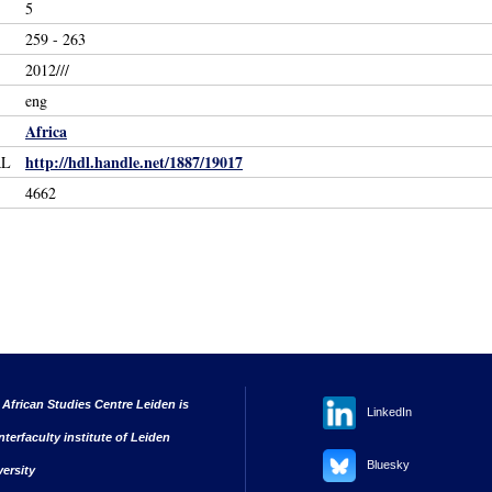
5
259 - 263
2012///
eng
Africa
http://hdl.handle.net/1887/19017
RL
4662
 African Studies Centre Leiden is
LinkedIn
nterfaculty institute of Leiden
Bluesky
versity