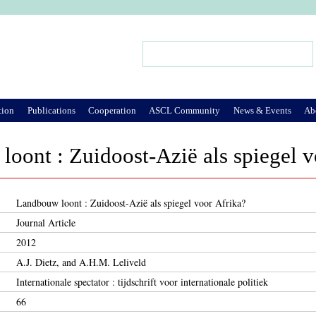
Jump to Navigation
Search
Search form
tion
Publications
Cooperation
ASCL Community
News & Events
Ab
oont : Zuidoost-Azië als spiegel v
Landbouw loont : Zuidoost-Azië als spiegel voor Afrika?
Journal Article
2012
A.J. Dietz, and A.H.M. Leliveld
Internationale spectator : tijdschrift voor internationale politiek
66