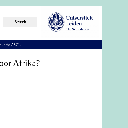
out the ASCL
oor Afrika?