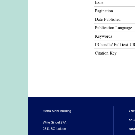
Issue
Pagination
Date Published
Publication Language
Keywords
IR handle/ Full text U
Citation Key
Herta Mohr building
The
an i
Witte Singel 27A
2311 BG Leiden
Uni