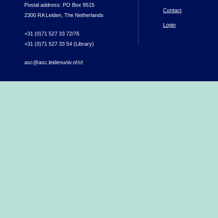
Postal address: PO Box 9515
Contact
2300 RA Leiden, The Netherlands
Login
+31 (0)71 527 33 72/76
+31 (0)71 527 33 54 (Library)
asc@asc.leidenuniv.nl
(link sends e-mail)