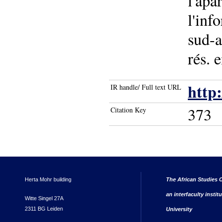
l'apa
l'inf
sud-a
rés. 
http
IR handle/ Full text URL
373
Citation Key
Herta Mohr building
The African Studies C
an interfaculty instit
Witte Singel 27A
2311 BG Leiden
University