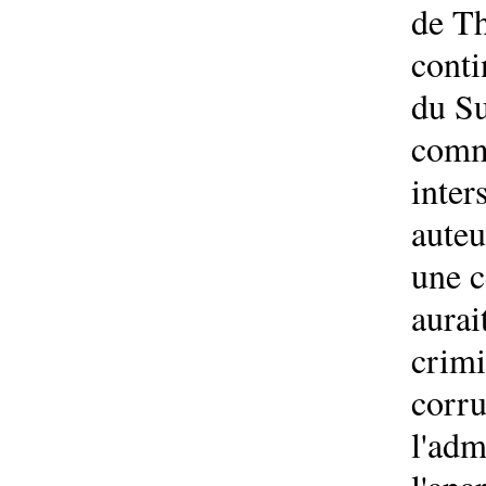
de Th
conti
du Su
comme
inter
auteu
une c
aurai
crimi
corru
l'adm