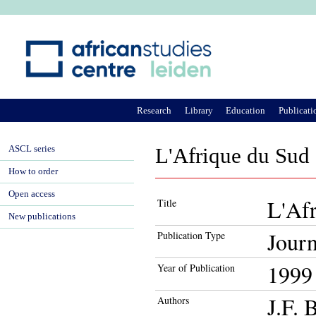
Ju
Research
Library
Education
Publicati
ASCL series
L'Afrique du Sud à
How to order
Open access
L'Afr
Title
New publications
Journ
Publication Type
1999
Year of Publication
J.F. 
Authors