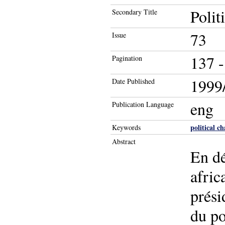
Polit
Secondary Title
73
Issue
137 -
Pagination
1999/
Date Published
eng
Publication Language
political c
Keywords
Abstract
En dé
afric
prési
du po