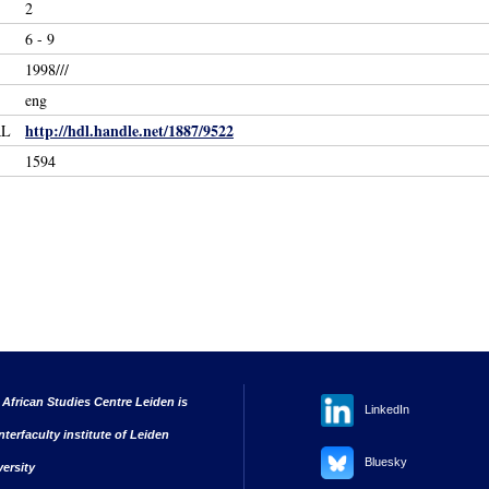
2
6 - 9
1998///
eng
http://hdl.handle.net/1887/9522
RL
1594
 African Studies Centre Leiden is
LinkedIn
nterfaculty institute of Leiden
Bluesky
versity