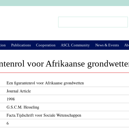
Jump to Navigation
Search
Search form
tion
Publications
Cooperation
ASCL Community
News & Events
Ab
ntenrol voor Afrikaanse grondwette
Een figurantenrol voor Afrikaanse grondwetten
Journal Article
1998
G.S.C.M. Hesseling
Facta.Tijdschrift voor Sociale Wetenschappen
6