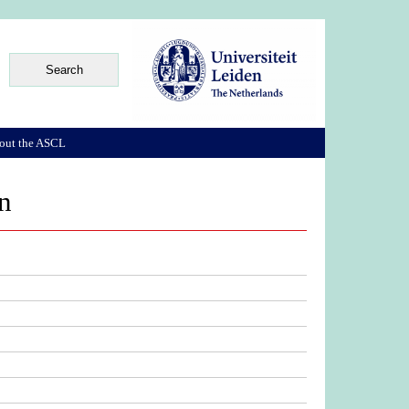
out the ASCL
n