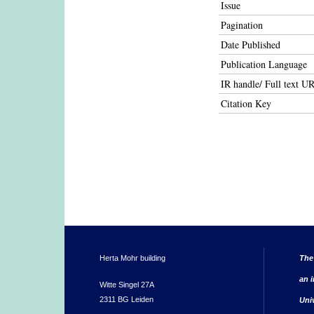
Issue
Pagination
Date Published
Publication Language
IR handle/ Full text U
Citation Key
Herta Mohr building
The
an i
Witte Singel 27A
2311 BG Leiden
Uni