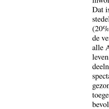
Dat i
stede
(20%)
de v
alle 
leven
deeln
spect
gezon
toege
bevol