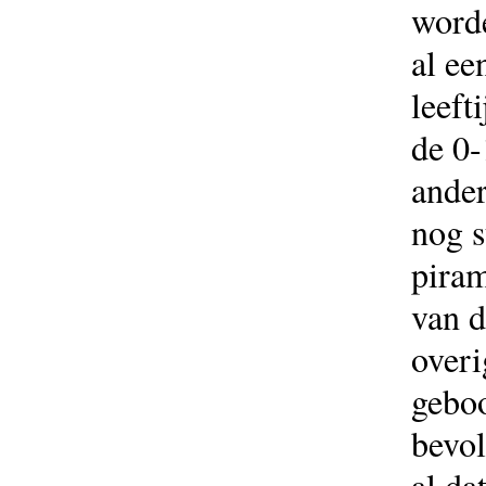
worde
al ee
leeft
de 0-
ander
nog s
piram
van d
overi
geboo
bevol
al da