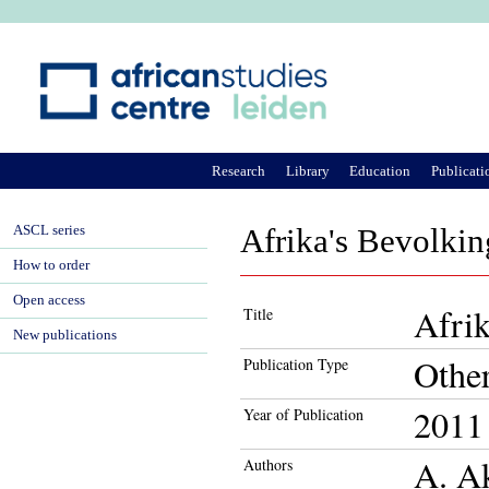
Ju
Research
Library
Education
Publicati
ASCL series
Afrika's Bevolki
How to order
Open access
Afri
Title
New publications
Othe
Publication Type
2011
Year of Publication
A. Ak
Authors