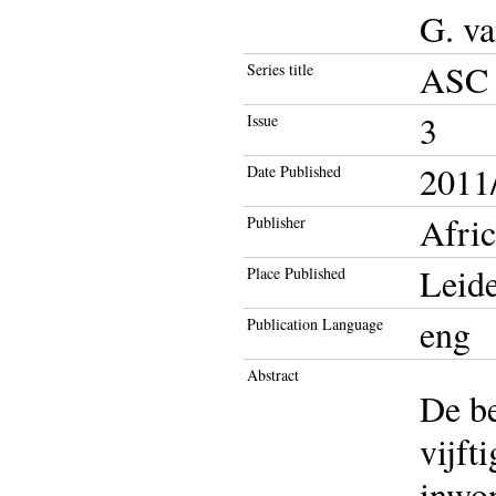
G. v
ASC 
Series title
3
Issue
2011/
Date Published
Afric
Publisher
Leid
Place Published
eng
Publication Language
Abstract
De be
vijft
inwon