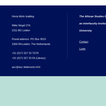
Herta Mohr building
The African Studies C
an interfaculty instit
Witte Singel 27A
2311 BG Leiden
University
Postal address: PO Box 9515
Contact
2300 RA Leiden, The Netherlands
Login
+31 (0)71 527 33 72/76
+31 (0)71 527 33 54 (Library)
asc@asc.leidenuniv.nl
(link sends e-mail)