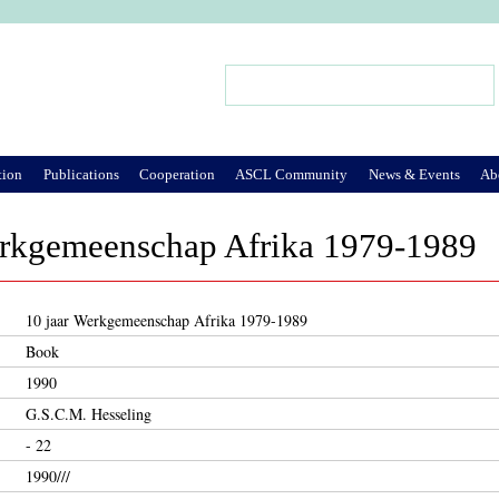
Jump to Navigation
Search
Search form
tion
Publications
Cooperation
ASCL Community
News & Events
Ab
erkgemeenschap Afrika 1979-1989
10 jaar Werkgemeenschap Afrika 1979-1989
Book
1990
G.S.C.M. Hesseling
- 22
1990///